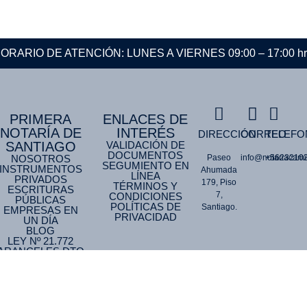
ORARIO DE ATENCIÓN: LUNES A VIERNES 09:00 – 17:00 hr
PRIMERA
ENLACES DE
NOTARÍA DE
INTERÉS
DIRECCIÓN
CORREO
TELEFO
SANTIAGO
VALIDACIÓN DE
DOCUMENTOS
NOSOTROS
Paseo
info@notariacamil
+5623210
SEGUMIENTO EN
INSTRUMENTOS
Ahumada
LÍNEA
PRIVADOS
179, Piso
TÉRMINOS Y
ESCRITURAS
7,
CONDICIONES
PÚBLICAS
POLÍTICAS DE
Santiago.
EMPRESAS EN
PRIVACIDAD
UN DÍA
BLOG
LEY Nº 21.772
ARANCELES DTO
587
TRASPARENCIA Y
PROBIDAD
NOTARIAL